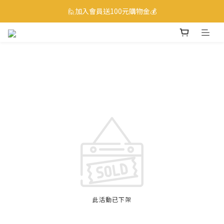
☎ 0800-530-885 訂購服務專線
🙋加入會員送100元購物金💰
☎ 0800-530-885 訂購服務專線
此活動已下架