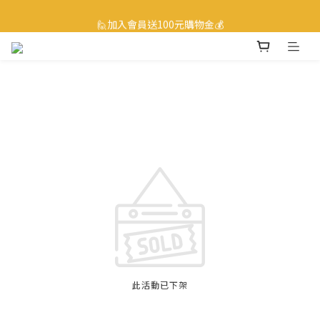
☎ 0800-530-885 訂購服務專線
🙋加入會員送100元購物金💰
☎ 0800-530-885 訂購服務專線
此活動已下架