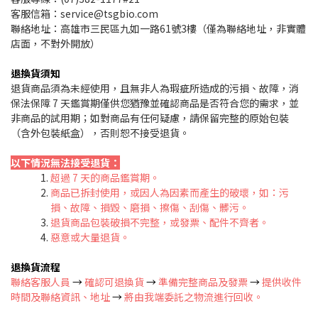
客服信箱：service@tsgbio.com
聯絡地址：高雄市三民區九如一路61號3樓（僅為聯絡地址，非實體
店面，不對外開放）
退換貨須知
退貨商品須為未經使用，且無非人為瑕疵所造成的污損、故障，消
保法保障 7 天鑑賞期僅供您猶豫並確認商品是否符合您的需求，並
非商品的試用期；如對商品有任何疑慮，請保留完整的原始包裝
（含外包裝紙盒），否則恕不接受退貨。
以下情況無法接受退貨：
超過 7 天的商品鑑賞期。
商品已拆封使用，或因人為因素而產生的破壞，如：污
損、故障、損毀、磨損、擦傷、刮傷、髒污。
退貨商品包裝破損不完整，或發票、配件不齊者。
惡意或大量退貨
。
退換貨流程
聯絡客服人員
→
確認可退換貨
→
準備完整商品及發票
→
提供收件
時間及聯絡資訊、地址
→
將由我端委託之物流進行回收。