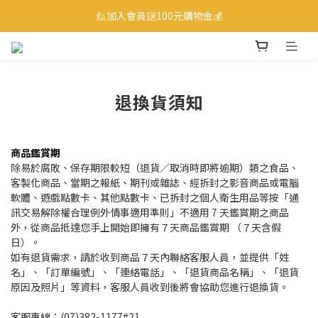
☎ 0800-530-885 訂購服務專線
🙋加入會員送100元購物金💰
☎ 0800-530-885 訂購服務專線
退換貨須知
商品鑑賞期
除易於腐敗、保存期限較短（退貨／取消時即將逾期）類之食品、
客製化商品、當期之報紙、期刊或雜誌、經拆封之影音商品或電腦
軟體、遊戲點數卡、其他點數卡、已拆封之個人衛生用品等按「通
訊交易解除權合理例外情事適用準則」不適用 7 天鑑賞期之商品
外，從商品抵達您手上開始即擁有７天商品鑑賞期 （７天含假
日）。
如有退貨需求，請於收到商品７天內聯絡客服人員，並提供「姓
名」、「訂單編號」、「連絡電話」、「退貨商品名稱」、「退貨
原因及照片」等資料，客服人員收到後將會協助您進行退換貨。
客服專線：(07)382-1177#21