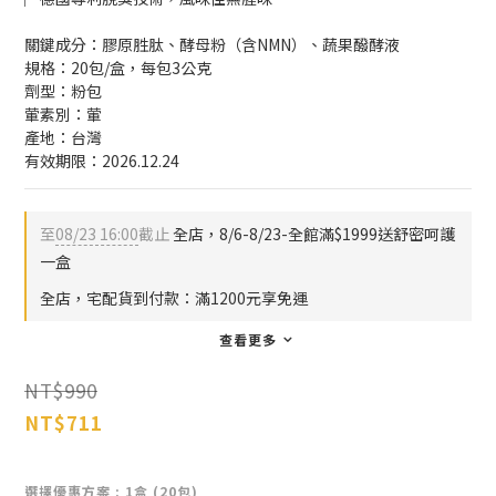
關鍵成分：膠原胜肽、酵母粉（含NMN）、蔬果醱酵液
規格：20包/盒，每包3公克
劑型：粉包
葷素別：葷
產地：台灣
有效期限：2026.12.24
至
08/23 16:00
截止
全店，8/6-8/23-全館滿$1999送舒密呵護
一盒
全店，宅配貨到付款：滿1200元享免運
查看更多
NT$990
NT$711
選擇優惠方案
: 1盒 (20包)