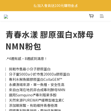
☎ 0800-530-885 訂購服務專線
🙋加入會員送100元購物金💰
☎ 0800-530-885 訂購服務專線
青春水漾 膠原蛋白x酵母
NMN粉包
📍4週有感，8週感到滿意！
︳挑戰市售最小分子膠原蛋白
︳分子量500Da小於市售2000Da膠原蛋白
︳專利水解魚鱗膠原蛋白CollaGEM™
︳永續漁場來源，單一魚種，安全性高
︳來自台灣在地的非合成專利酵母NMN
︳選用Samquinol®專利莓果多酚
︳天然來源PUREWAY®緩釋型維生素C
︳添加玻尿酸，有助維持青春極潤
︳德國專利脫臭技術，風味佳無腥味