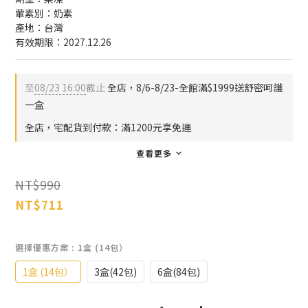
葷素別：奶素
產地：台灣
有效期限：2027.12.26
至
08/23 16:00
截止
全店，8/6-8/23-全館滿$1999送舒密呵護
一盒
全店，宅配貨到付款：滿1200元享免運
查看更多
NT$990
NT$711
選擇優惠方案
: 1盒 (14包）
1盒 (14包）
3盒(42包)
6盒(84包)