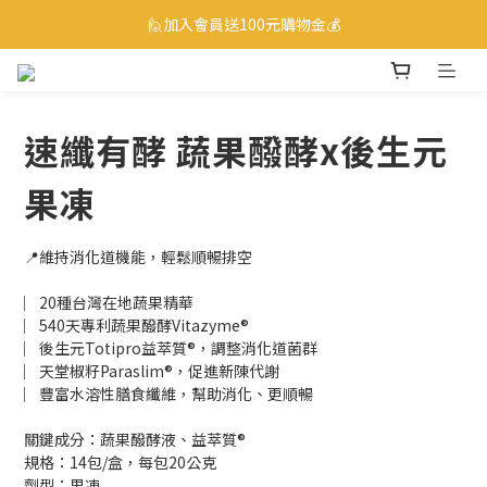
☎ 0800-530-885 訂購服務專線
🙋加入會員送100元購物金💰
☎ 0800-530-885 訂購服務專線
速纖有酵 蔬果醱酵x後生元
果凍
📍維持消化道機能，輕鬆順暢排空
︳20種台灣在地蔬果精華
︳540天專利蔬果醱酵Vitazyme®
︳後生元Totipro益萃質®，調整消化道菌群
︳天堂椒籽Paraslim®，促進新陳代謝
︳豐富水溶性膳食纖維，幫助消化、更順暢
關鍵成分：蔬果醱酵液、益萃質®
規格：14包/盒，每包20公克
劑型：果凍