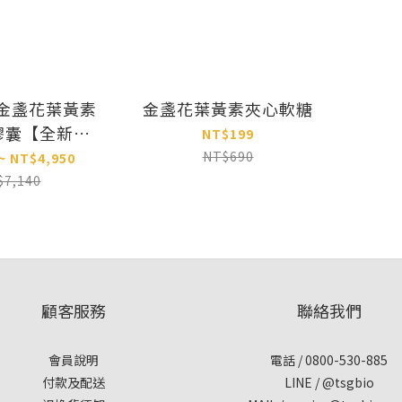
 金盞花葉黃素
金盞花葉黃素夾心軟糖
膠囊【全新升
NT$199
級】
NT$690
~ NT$4,950
$7,140
顧客服務
聯絡我們
會員說明
電話 / 0800-530-885
付款及配送
LINE / @tsgbio