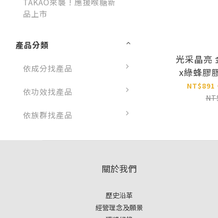
TAKAO來襲 ! 應援喉糖新
品上市
產品分類
光采晶亮
依成分找產品
x綠蜂膠
NT$891 
依功效找產品
NT
依族群找產品
關於我們
歷史沿革
經營理念及願景